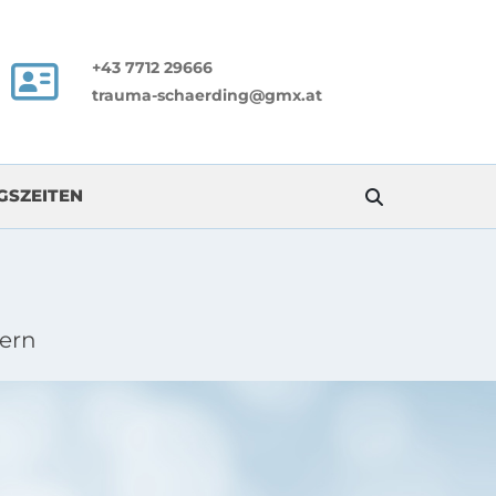
+43 7712 29666

trauma-schaerding@gmx.at
GSZEITEN
ern