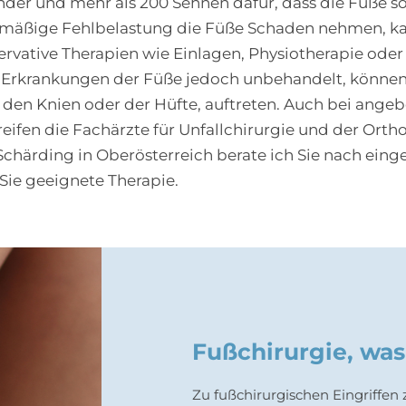
der und mehr als 200 Sehnen dafür, dass die Füße so 
elmäßige Fehlbelastung die Füße Schaden nehmen, kan
rvative Therapien wie Einlagen, Physiotherapie oder
en Erkrankungen der Füße jedoch unbehandelt, könn
 den Knien oder der Hüfte, auftreten. Auch bei ange
ifen die Fachärzte für Unfallchirurgie und der Orth
n Schärding in Oberösterreich berate ich Sie nach e
Sie geeignete Therapie.
Fußchirurgie, was
Zu fußchirurgischen Eingriffen