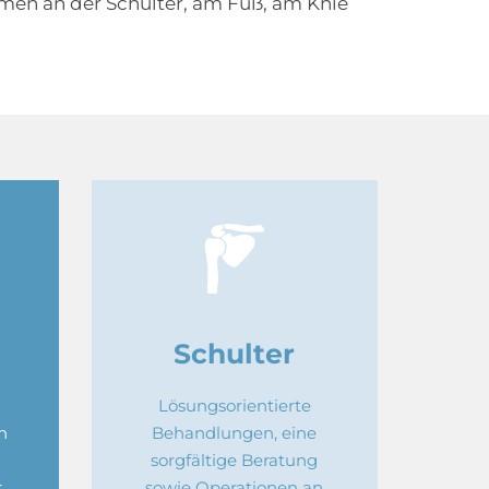
men an der Schulter, am Fuß, am Knie
Schulter
Lösungsorientierte
n
Behandlungen, eine
sorgfältige Beratung
.
sowie Operationen an