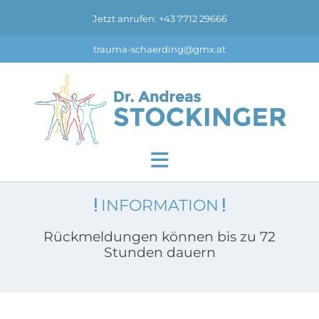
Jetzt anrufen: +43 7712 29666
trauma-schaerding@gmx.at
INFORMATION


Rückmeldungen können bis zu 72
Stunden dauern